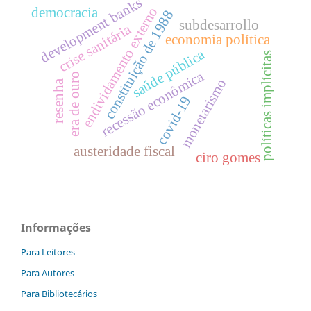
development banks
endividamento externo
democracia
constituição de 1988
subdesarrollo
crise sanitária
economia política
saúde pública
políticas implícitas
recessão econômica
era de ouro
monetarismo
resenha
covid-19
austeridade fiscal
ciro gomes
Informações
Para Leitores
Para Autores
Para Bibliotecários