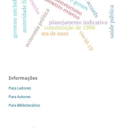
governo michel temer
endividamento externo
basel accords
austeridade fiscal
ciro gomes
monetarismo
resenha
saúde pública
economia política
planejamento indicativo
constituição de 1988
covid-19
era de ouro
Informações
Para Leitores
Para Autores
Para Bibliotecários