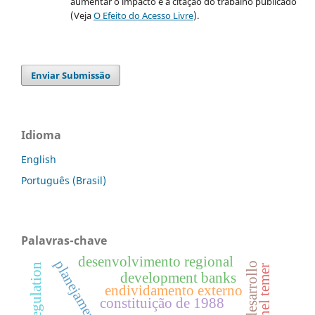
aumentar o impacto e a citação do trabalho publicado
(Veja
O Efeito do Acesso Livre
).
Enviar Submissão
Idioma
English
Português (Brasil)
Palavras-chave
desenvolvimento regional
subdesarrollo
development banks
endividamento externo
constituição de 1988