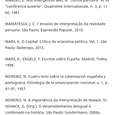
MANDEL, E. Nos divergences avec le "comité paritaire" et sa
"conférence ouverte". Quatrième Internationale, n. 3, p. 11-
60, 1981.
MARIÁTEGUI, J. C. 7 ensaios de interpretação da realidade
peruana. São Paulo: Expressão Popular, 2010.
MARX, K. O Capital: Crítica da economia política. Vol. 1. São
Paulo: Boitempo, 2013.
MARX, K.; ENGELS, F. Escritos sobre España. Madrid: Trotta,
1998.
MORENO, N. Cuatro tesis sobre la colonización española y
portuguesa. Estrategia de la emancipación nacional, v. 1, p.
81–91, 1957.
MORENO, N. A importância da interpretação de Novack. In:
NOVACK, G. (Org.). O desenvolvimento desigual e
combinado na história. São Paulo: Sundermann, 2008a.