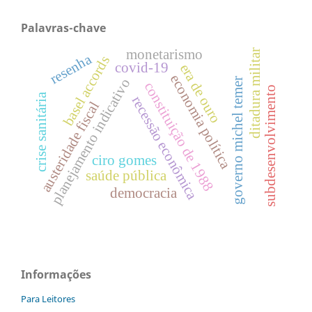
Palavras-chave
monetarismo
ditadura militar
resenha
basel accords
covid-19
era de ouro
economia política
planejamento indicativo
governo michel temer
constituição de 1988
subdesenvolvimento
crise sanitária
recessão econômica
austeridade fiscal
ciro gomes
saúde pública
democracia
Informações
Para Leitores