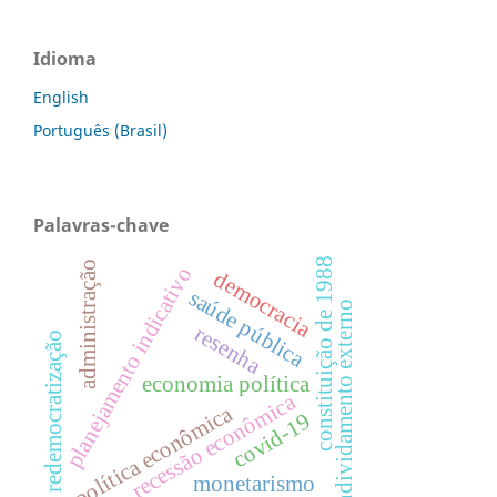
Idioma
English
Português (Brasil)
Palavras-chave
constituição de 1988
administração
planejamento indicativo
democracia
saúde pública
endividamento externo
resenha
redemocratização
economia política
recessão econômica
política econômica
covid-19
monetarismo