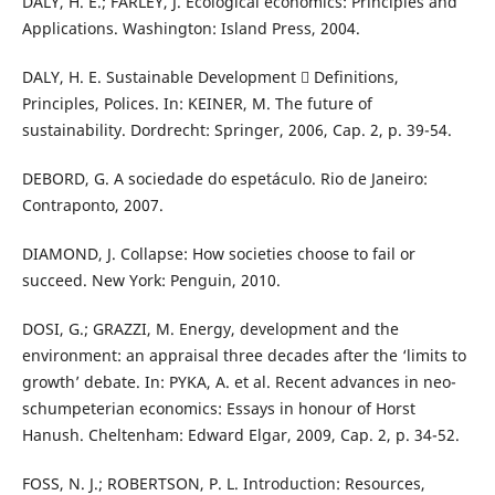
DALY, H. E.; FARLEY, J. Ecological economics: Principles and
Applications. Washington: Island Press, 2004.
DALY, H. E. Sustainable Development  Definitions,
Principles, Polices. In: KEINER, M. The future of
sustainability. Dordrecht: Springer, 2006, Cap. 2, p. 39-54.
DEBORD, G. A sociedade do espetáculo. Rio de Janeiro:
Contraponto, 2007.
DIAMOND, J. Collapse: How societies choose to fail or
succeed. New York: Penguin, 2010.
DOSI, G.; GRAZZI, M. Energy, development and the
environment: an appraisal three decades after the ‘limits to
growth’ debate. In: PYKA, A. et al. Recent advances in neo-
schumpeterian economics: Essays in honour of Horst
Hanush. Cheltenham: Edward Elgar, 2009, Cap. 2, p. 34-52.
FOSS, N. J.; ROBERTSON, P. L. Introduction: Resources,