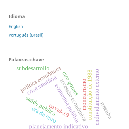
Idioma
English
Português (Brasil)
Palavras-chave
política econômica
subdesarrollo
endividamento externo
constituição de 1988
ciro gomes
crise sanitária
recessão econômica
monetarismo
economia política
saúde pública
resenha
covid-19
era de ouro
planejamento indicativo