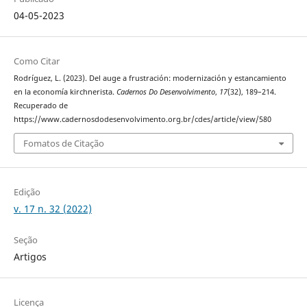
04-05-2023
Como Citar
Rodríguez, L. (2023). Del auge a frustración: modernización y estancamiento
en la economía kirchnerista.
Cadernos Do Desenvolvimento
,
17
(32), 189–214.
Recuperado de
https://www.cadernosdodesenvolvimento.org.br/cdes/article/view/580
Fomatos de Citação
Edição
v. 17 n. 32 (2022)
Seção
Artigos
Licença