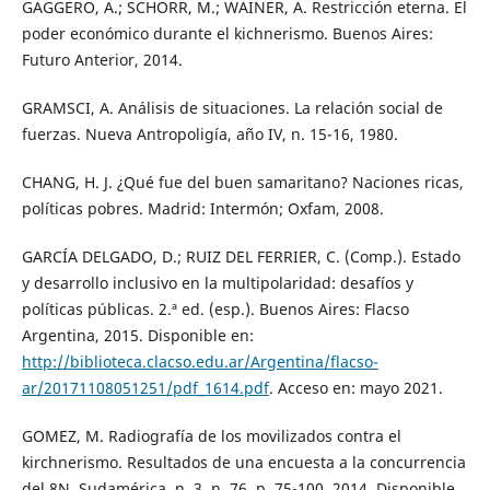
GAGGERO, A.; SCHORR, M.; WAINER, A. Restricción eterna. El
poder económico durante el kichnerismo. Buenos Aires:
Futuro Anterior, 2014.
GRAMSCI, A. Análisis de situaciones. La relación social de
fuerzas. Nueva Antropoligía, año IV, n. 15-16, 1980.
CHANG, H. J. ¿Qué fue del buen samaritano? Naciones ricas,
políticas pobres. Madrid: Intermón; Oxfam, 2008.
GARCÍA DELGADO, D.; RUIZ DEL FERRIER, C. (Comp.). Estado
y desarrollo inclusivo en la multipolaridad: desafíos y
políticas públicas. 2.ª ed. (esp.). Buenos Aires: Flacso
Argentina, 2015. Disponible en:
http://biblioteca.clacso.edu.ar/Argentina/flacso-
ar/20171108051251/pdf_1614.pdf
. Acceso en: mayo 2021.
GOMEZ, M. Radiografía de los movilizados contra el
kirchnerismo. Resultados de una encuesta a la concurrencia
del 8N. Sudamérica, n. 3, n. 76, p. 75-100, 2014. Disponible