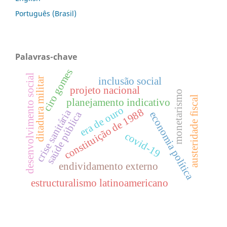
Português (Brasil)
Palavras-chave
ciro gomes
desenvolvimento social
inclusão social
ditadura militar
projeto nacional
monetarismo
austeridade fiscal
planejamento indicativo
era de ouro
constituição de 1988
crise sanitária
saúde pública
economia política
covid-19
endividamento externo
estructuralismo latinoamericano