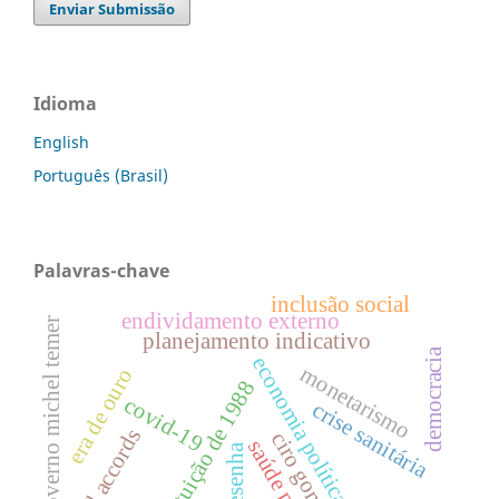
Enviar Submissão
Idioma
English
Português (Brasil)
Palavras-chave
inclusão social
endividamento externo
governo michel temer
planejamento indicativo
democracia
economia política
monetarismo
era de ouro
constituição de 1988
covid-19
crise sanitária
basel accords
ciro gomes
saúde pública
resenha