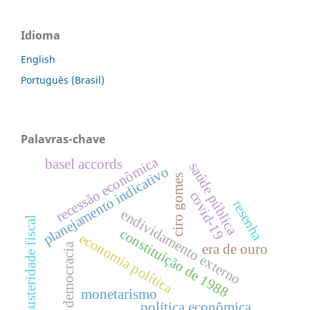
Idioma
English
Português (Brasil)
Palavras-chave
recessão econômica
basel accords
saúde pública
planejamento indicativo
ciro gomes
covid-19
resenha
endividamento externo
austeridade fiscal
constituição de 1988
economia política
democracia
era de ouro
monetarismo
política econômica