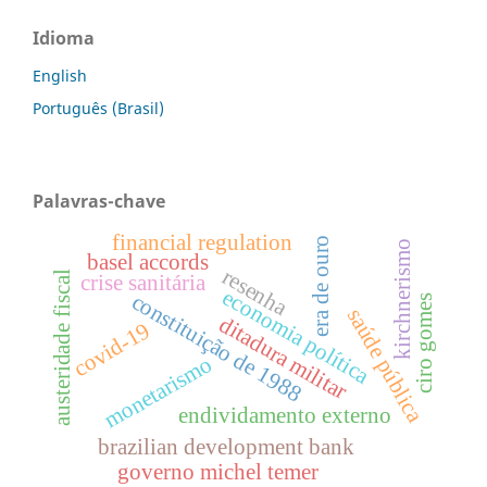
Idioma
English
Português (Brasil)
Palavras-chave
financial regulation
era de ouro
kirchnerismo
basel accords
resenha
austeridade fiscal
crise sanitária
economia política
constituição de 1988
ciro gomes
saúde pública
ditadura militar
covid-19
monetarismo
endividamento externo
brazilian development bank
governo michel temer