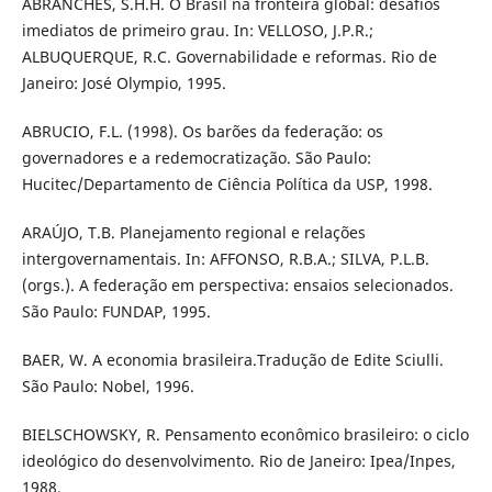
ABRANCHES, S.H.H. O Brasil na fronteira global: desafios
imediatos de primeiro grau. In: VELLOSO, J.P.R.;
ALBUQUERQUE, R.C. Governabilidade e reformas. Rio de
Janeiro: José Olympio, 1995.
ABRUCIO, F.L. (1998). Os barões da federação: os
governadores e a redemocratização. São Paulo:
Hucitec/Departamento de Ciência Política da USP, 1998.
ARAÚJO, T.B. Planejamento regional e relações
intergovernamentais. In: AFFONSO, R.B.A.; SILVA, P.L.B.
(orgs.). A federação em perspectiva: ensaios selecionados.
São Paulo: FUNDAP, 1995.
BAER, W. A economia brasileira.Tradução de Edite Sciulli.
São Paulo: Nobel, 1996.
BIELSCHOWSKY, R. Pensamento econômico brasileiro: o ciclo
ideológico do desenvolvimento. Rio de Janeiro: Ipea/Inpes,
1988.