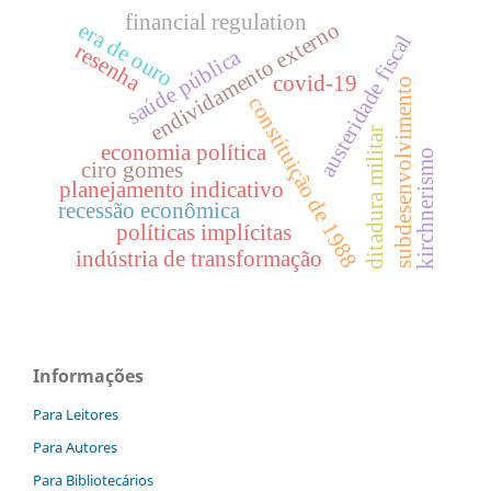
financial regulation
endividamento externo
era de ouro
austeridade fiscal
resenha
saúde pública
covid-19
subdesenvolvimento
constituição de 1988
ditadura militar
economia política
kirchnerismo
ciro gomes
planejamento indicativo
recessão econômica
políticas implícitas
indústria de transformação
Informações
Para Leitores
Para Autores
Para Bibliotecários