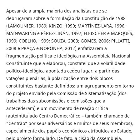
Apesar de a ampla maioria dos analistas que se
debruçaram sobre a formulação da Constituição de 1988
(LAMOUNIER, 1989; KINZO, 1990; MARTÍNEZ-LARA, 1996;
MAINWARING e PÉREZ-LIÑAN, 1997; FLEISCHER e MARQUES,
1999; COELHO, 1999; SOUZA, 2003; GOMES, 2006; PILLATTI,
2008 e PRAÇA e NORONHA, 2012) enfatizarem a
fragmentação política e ideo­lógica na Assembleia Nacional
Constituinte que a elaborou, constatei que a vola­tilidade
político-ideológica apontada cedeu lugar, a partir das
votações plenárias, à polarização entre dois blocos
constituintes bastante definidos: um agrupamento em torno
do projeto enviado pela Comissão de Sistematização (dos
trabalhos das subcomissões e comissões que a
antecederam) e um movimento de reação crí­tica
(autointitulado Centro Democrático – também chamado de
“Centrão” por seus adversários e muitos de seus membros),
especialmente dos papéis econômi­cos atribuídos ao Estado,
pelo projeto formulado. De fato, a cisão da Assembleia,