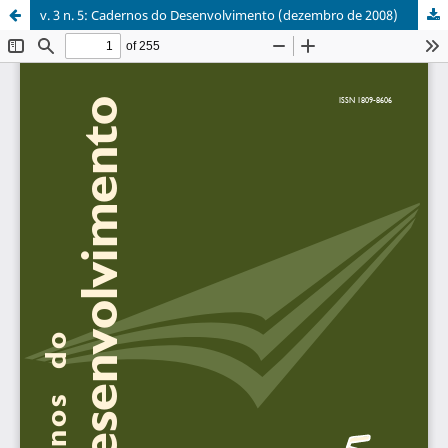
v. 3 n. 5: Cadernos do Desenvolvimento (dezembro de 2008)